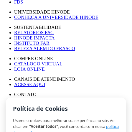
FDS
UNIVERSIDADE HINODE
CONHEÇA A UNIVERSIDADE HINODE
SUSTENTABILIDADE
RELATÓRIOS ESG
HINODE IMPACTA
INSTITUTO FAR
BELEZA ALÉM DO FRASCO
COMPRE ONLINE
CATÁLOGO VIRTUAL
LOJA ONLINE
CANAIS DE ATENDIMENTO
ACESSE AQUI
CONTATO
ASSESSORIA DE IMPRENSA
TRABALHE CONOSCO
Política de Cookies
Usamos cookies para melhorar sua experiência no site. Ao
© HINODE GROUP 2024
clicar em
"Aceitar todos"
, você concorda com nossa
política
|