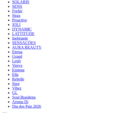
SOLARIS
SENS
Feelin'
Strax
Proactive
JOLI
DYNAMIC
LATTITUDE
Inebriante
SENSAÇÕES
AURA BEAUTY
Eterna
Grand
Lesér
Venyx
Enigma
Ella
Rebelle
Spot
Vibez
GL
Soul Brasileira
Aroma Di
Dia dos Pais 2026