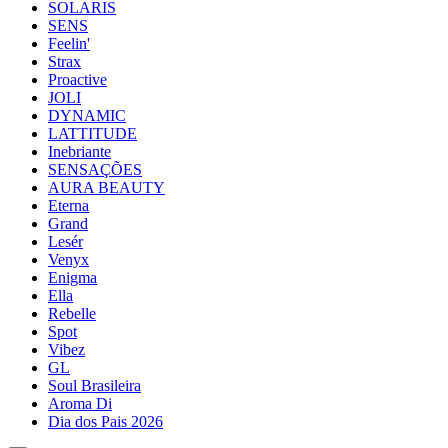
SOLARIS
SENS
Feelin'
Strax
Proactive
JOLI
DYNAMIC
LATTITUDE
Inebriante
SENSAÇÕES
AURA BEAUTY
Eterna
Grand
Lesér
Venyx
Enigma
Ella
Rebelle
Spot
Vibez
GL
Soul Brasileira
Aroma Di
Dia dos Pais 2026