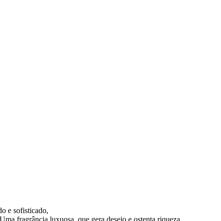
o e sofisticado,
Uma fragrância luxuosa, que gera desejo e ostenta riqueza.