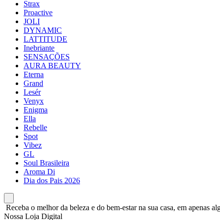
Strax
Proactive
JOLI
DYNAMIC
LATTITUDE
Inebriante
SENSAÇÕES
AURA BEAUTY
Eterna
Grand
Lesér
Venyx
Enigma
Ella
Rebelle
Spot
Vibez
GL
Soul Brasileira
Aroma Di
Dia dos Pais 2026
Receba o melhor da beleza e do bem-estar na sua casa, em apenas alg
Nossa Loja Digital