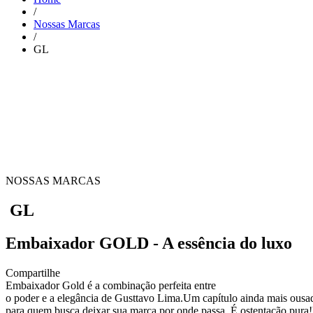
/
Nossas Marcas
/
GL
NOSSAS MARCAS
GL
Embaixador GOLD - A essência do luxo
Compartilhe
Embaixador Gold é a combinação perfeita entre
o poder e a elegância de Gusttavo Lima.Um capítulo ainda mais ousad
para quem busca deixar sua marca por onde passa. É ostentação pura!