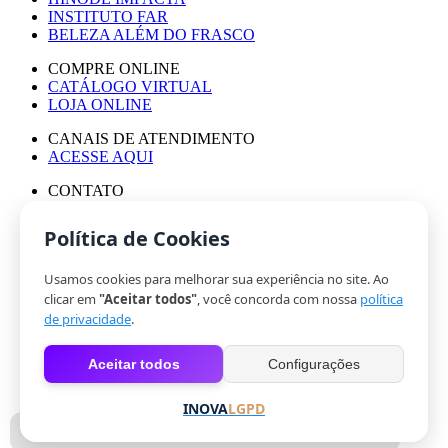
INSTITUTO FAR
BELEZA ALÉM DO FRASCO
COMPRE ONLINE
CATÁLOGO VIRTUAL
LOJA ONLINE
CANAIS DE ATENDIMENTO
ACESSE AQUI
CONTATO
ASSESSORIA DE IMPRENSA
TRABALHE CONOSCO
Política de Cookies
Usamos cookies para melhorar sua experiência no site. Ao
© HINODE GROUP 2024
clicar em
"Aceitar todos"
, você concorda com nossa
política
|
de privacidade
.
CÓDIGO DE ÉTICA
|
Aceitar todos
Configurações
POLÍTICA DE PRIVACIDADE
|
COOKIES
INOVA
LGPD