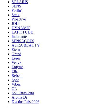
SOLARIS
SENS
Feelin'
Strax
Proactive
JOLI
DYNAMIC
LATTITUDE
Inebriante
SENSAÇÕES
AURA BEAUTY
Eterna
Grand
Lesér
Venyx
Enigma
Ella
Rebelle
Spot
Vibez
GL
Soul Brasileira
Aroma Di
Dia dos Pais 2026