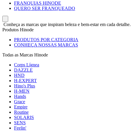
FRANQUIAS HINODE
QUERO SER FRANQUEADO
Conheça as marcas que inspiram beleza e bem-estar em cada detalhe.
Produtos Hinode
PRODUTOS POR CATEGORIA
CONHEÇA NOSSAS MARCAS
Todas as Marcas Hinode
Corps Lígnea
DAZZLE
HND
H-EXPERT
Hino's Plus
H-MEN
Hands
Grace
Empire
Routine
SOLARIS
SENS
Feelin'