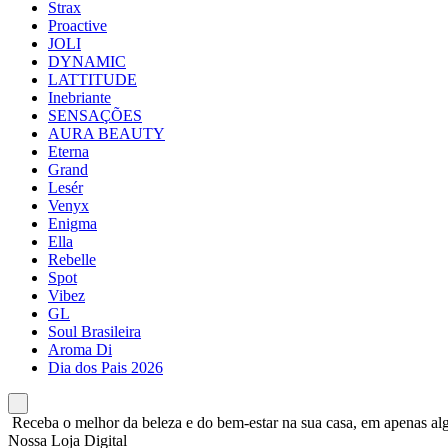
Strax
Proactive
JOLI
DYNAMIC
LATTITUDE
Inebriante
SENSAÇÕES
AURA BEAUTY
Eterna
Grand
Lesér
Venyx
Enigma
Ella
Rebelle
Spot
Vibez
GL
Soul Brasileira
Aroma Di
Dia dos Pais 2026
Receba o melhor da beleza e do bem-estar na sua casa, em apenas alg
Nossa Loja Digital