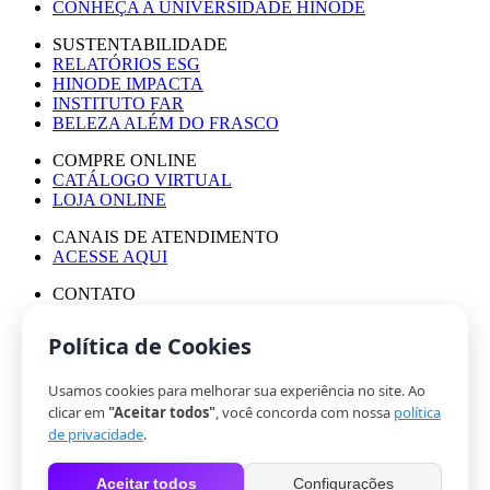
CONHEÇA A UNIVERSIDADE HINODE
SUSTENTABILIDADE
RELATÓRIOS ESG
HINODE IMPACTA
INSTITUTO FAR
BELEZA ALÉM DO FRASCO
COMPRE ONLINE
CATÁLOGO VIRTUAL
LOJA ONLINE
CANAIS DE ATENDIMENTO
ACESSE AQUI
CONTATO
ASSESSORIA DE IMPRENSA
TRABALHE CONOSCO
Política de Cookies
Usamos cookies para melhorar sua experiência no site. Ao
© HINODE GROUP 2024
clicar em
"Aceitar todos"
, você concorda com nossa
política
|
de privacidade
.
CÓDIGO DE ÉTICA
|
Aceitar todos
Configurações
POLÍTICA DE PRIVACIDADE