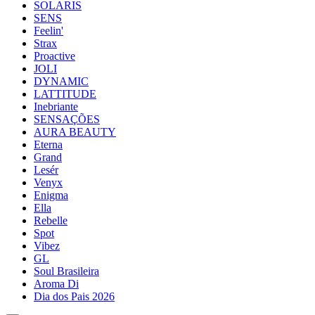
SOLARIS
SENS
Feelin'
Strax
Proactive
JOLI
DYNAMIC
LATTITUDE
Inebriante
SENSAÇÕES
AURA BEAUTY
Eterna
Grand
Lesér
Venyx
Enigma
Ella
Rebelle
Spot
Vibez
GL
Soul Brasileira
Aroma Di
Dia dos Pais 2026