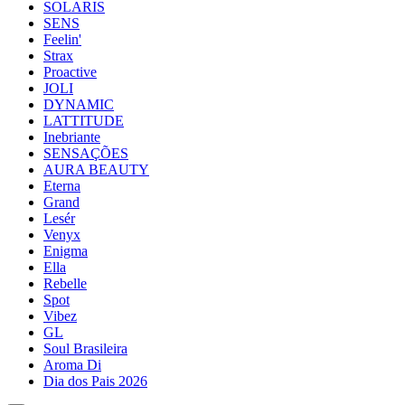
SOLARIS
SENS
Feelin'
Strax
Proactive
JOLI
DYNAMIC
LATTITUDE
Inebriante
SENSAÇÕES
AURA BEAUTY
Eterna
Grand
Lesér
Venyx
Enigma
Ella
Rebelle
Spot
Vibez
GL
Soul Brasileira
Aroma Di
Dia dos Pais 2026