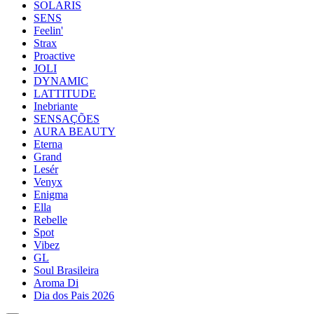
SOLARIS
SENS
Feelin'
Strax
Proactive
JOLI
DYNAMIC
LATTITUDE
Inebriante
SENSAÇÕES
AURA BEAUTY
Eterna
Grand
Lesér
Venyx
Enigma
Ella
Rebelle
Spot
Vibez
GL
Soul Brasileira
Aroma Di
Dia dos Pais 2026