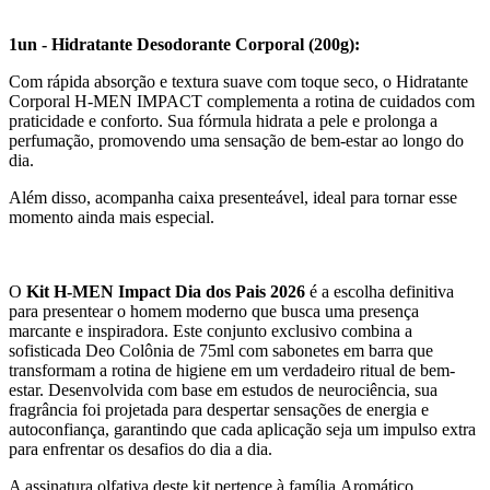
1un - Hidratante Desodorante Corporal (200g):
Com rápida absorção e textura suave com toque seco, o Hidratante
Corporal H-MEN IMPACT complementa a rotina de cuidados com
praticidade e conforto. Sua fórmula hidrata a pele e prolonga a
perfumação, promovendo uma sensação de bem-estar ao longo do
dia.
Além disso, acompanha caixa presenteável, ideal para tornar esse
momento ainda mais especial.
O
Kit H-MEN Impact Dia dos Pais 2026
é a escolha definitiva
para presentear o homem moderno que busca uma presença
marcante e inspiradora. Este conjunto exclusivo combina a
sofisticada Deo Colônia de 75ml com sabonetes em barra que
transformam a rotina de higiene em um verdadeiro ritual de bem-
estar. Desenvolvida com base em estudos de neurociência, sua
fragrância foi projetada para despertar sensações de energia e
autoconfiança, garantindo que cada aplicação seja um impulso extra
para enfrentar os desafios do dia a dia.
A assinatura olfativa deste kit pertence à família Aromático