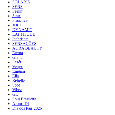
SOLARIS
SENS
Feelin'
Strax
Proactive
JOLI
DYNAMIC
LATTITUDE
Inebriante
SENSAÇÕES
AURA BEAUTY
Eterna
Grand
Lesér
Venyx
Enigma
Ella
Rebelle
Spot
Vibez
GL
Soul Brasileira
Aroma Di
Dia dos Pais 2026