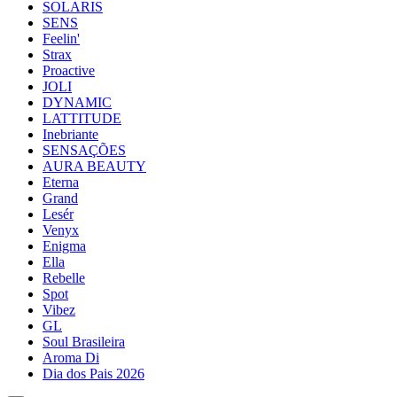
SOLARIS
SENS
Feelin'
Strax
Proactive
JOLI
DYNAMIC
LATTITUDE
Inebriante
SENSAÇÕES
AURA BEAUTY
Eterna
Grand
Lesér
Venyx
Enigma
Ella
Rebelle
Spot
Vibez
GL
Soul Brasileira
Aroma Di
Dia dos Pais 2026