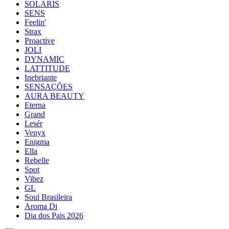
SOLARIS
SENS
Feelin'
Strax
Proactive
JOLI
DYNAMIC
LATTITUDE
Inebriante
SENSAÇÕES
AURA BEAUTY
Eterna
Grand
Lesér
Venyx
Enigma
Ella
Rebelle
Spot
Vibez
GL
Soul Brasileira
Aroma Di
Dia dos Pais 2026