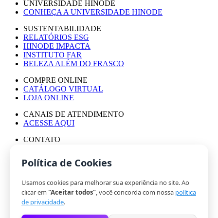
UNIVERSIDADE HINODE
CONHEÇA A UNIVERSIDADE HINODE
SUSTENTABILIDADE
RELATÓRIOS ESG
HINODE IMPACTA
INSTITUTO FAR
BELEZA ALÉM DO FRASCO
COMPRE ONLINE
CATÁLOGO VIRTUAL
LOJA ONLINE
CANAIS DE ATENDIMENTO
ACESSE AQUI
CONTATO
ASSESSORIA DE IMPRENSA
TRABALHE CONOSCO
Política de Cookies
Usamos cookies para melhorar sua experiência no site. Ao
© HINODE GROUP 2024
clicar em
"Aceitar todos"
, você concorda com nossa
política
|
de privacidade
.
CÓDIGO DE ÉTICA
|