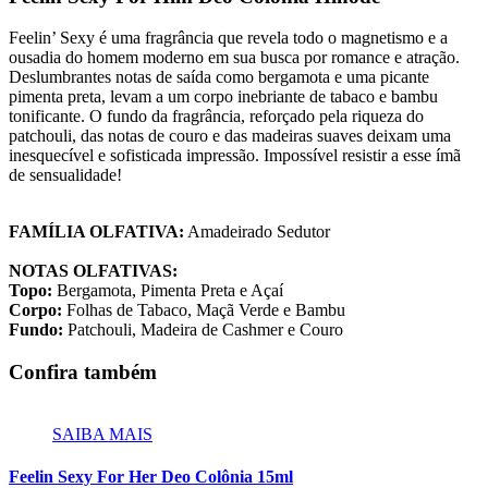
Feelin’ Sexy é uma fragrância que revela todo o magnetismo e a
ousadia do homem moderno em sua busca por romance e atração.
Deslumbrantes notas de saída como bergamota e uma picante
pimenta preta, levam a um corpo inebriante de tabaco e bambu
tonificante. O fundo da fragrância, reforçado pela riqueza do
patchouli, das notas de couro e das madeiras suaves deixam uma
inesquecível e sofisticada impressão. Impossível resistir a esse ímã
de sensualidade!
FAMÍLIA OLFATIVA:
Amadeirado Sedutor
NOTAS OLFATIVAS:
Topo:
Bergamota, Pimenta Preta e Açaí
Corpo:
Folhas de Tabaco, Maçã Verde e Bambu
Fundo:
Patchouli, Madeira de Cashmer e Couro
Confira também
SAIBA MAIS
Feelin Sexy For Her Deo Colônia 15ml