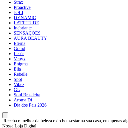
Strax
Proactive
JOLI
DYNAMIC
LATTITUDE
Inebriante
SENSAÇÕES
AURA BEAUTY
Eterna
Grand
Lesér
Venyx
Enigma
Ella
Rebelle
Spot
Vibez
GL
Soul Brasileira
Aroma Di
Dia dos Pais 2026
Receba o melhor da beleza e do bem-estar na sua casa, em apenas alg
Nossa Loja Digital