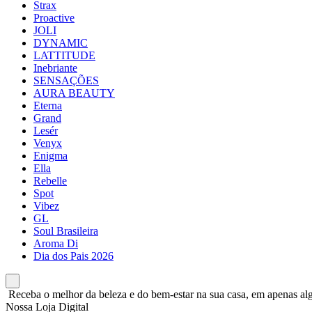
Strax
Proactive
JOLI
DYNAMIC
LATTITUDE
Inebriante
SENSAÇÕES
AURA BEAUTY
Eterna
Grand
Lesér
Venyx
Enigma
Ella
Rebelle
Spot
Vibez
GL
Soul Brasileira
Aroma Di
Dia dos Pais 2026
Receba o melhor da beleza e do bem-estar na sua casa, em apenas alg
Nossa Loja Digital