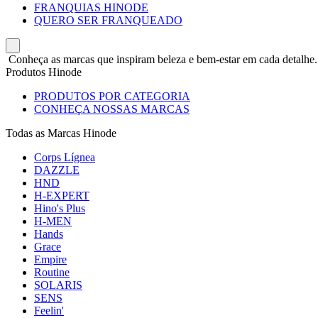
FRANQUIAS HINODE
QUERO SER FRANQUEADO
Conheça as marcas que inspiram beleza e bem-estar em cada detalhe.
Produtos Hinode
PRODUTOS POR CATEGORIA
CONHEÇA NOSSAS MARCAS
Todas as Marcas Hinode
Corps Lígnea
DAZZLE
HND
H-EXPERT
Hino's Plus
H-MEN
Hands
Grace
Empire
Routine
SOLARIS
SENS
Feelin'