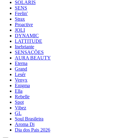
SOLARIS
SENS
Feelin'
Strax
Proactive
JOLI
DYNAMIC
LATTITUDE
Inebriante
SENSAÇÕES
AURA BEAUTY
Eterna
Grand
Lesér
Venyx
Enigma
Ella
Rebelle
Spot
Vibez
GL
Soul Brasileira
Aroma Di
Dia dos Pais 2026