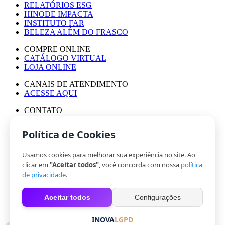
RELATÓRIOS ESG
HINODE IMPACTA
INSTITUTO FAR
BELEZA ALÉM DO FRASCO
COMPRE ONLINE
CATÁLOGO VIRTUAL
LOJA ONLINE
CANAIS DE ATENDIMENTO
ACESSE AQUI
CONTATO
ASSESSORIA DE IMPRENSA
TRABALHE CONOSCO
Política de Cookies
Usamos cookies para melhorar sua experiência no site. Ao
© HINODE GROUP 2024
clicar em
"Aceitar todos"
, você concorda com nossa
política
|
de privacidade
.
CÓDIGO DE ÉTICA
|
Aceitar todos
Configurações
POLÍTICA DE PRIVACIDADE
|
COOKIES
INOVA
LGPD