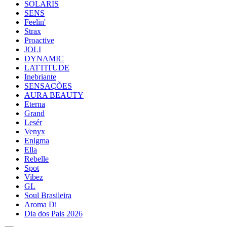
SOLARIS
SENS
Feelin'
Strax
Proactive
JOLI
DYNAMIC
LATTITUDE
Inebriante
SENSAÇÕES
AURA BEAUTY
Eterna
Grand
Lesér
Venyx
Enigma
Ella
Rebelle
Spot
Vibez
GL
Soul Brasileira
Aroma Di
Dia dos Pais 2026