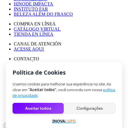
HINODE IMPACTA
INSTITUTO FAR
BELEZA ALÉM DO FRASCO
COMPRA EN LÍNEA
CATÁLOGO VIRTUAL
TIENDA EN LÍNEA
CANAL DE ATENCIÓN
ACESSE AQUI
CONTACTO
ASESORÍA DE PRENSA
TRABAJA CON NOSOTROS
Política de Cookies
Usamos cookies para melhorar sua experiência no site. Ao
© HINODE GROUP 2024
clicar em
"Aceitar todos"
, você concorda com nossa
política
|
de privacidade
.
CÓDIGO DE ÉTICA
|
Aceitar todos
Configurações
POLÍTICA DE PRIVACIDAD
|
COOKIES
INOVA
LGPD