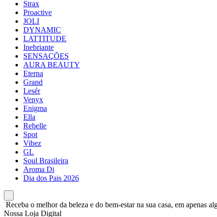
Strax
Proactive
JOLI
DYNAMIC
LATTITUDE
Inebriante
SENSAÇÕES
AURA BEAUTY
Eterna
Grand
Lesér
Venyx
Enigma
Ella
Rebelle
Spot
Vibez
GL
Soul Brasileira
Aroma Di
Dia dos Pais 2026
Receba o melhor da beleza e do bem-estar na sua casa, em apenas alg
Nossa Loja Digital