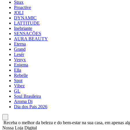
Strax
Proactive
JOLI
DYNAMIC
LATTITUDE
Inebriante
SENSAÇÕES
AURA BEAUTY
Eterna
Grand
Lesér
Venyx
Enigma
Ella
Rebelle
Spot
Vibez
GL
Soul Brasileira
Aroma Di
Dia dos Pais 2026
Receba o melhor da beleza e do bem-estar na sua casa, em apenas alg
Nossa Loja Digital