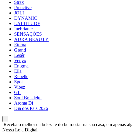
Strax
Proactive
JOLI
DYNAMIC
LATTITUDE
Inebriante
SENSAÇÕES
AURA BEAUTY
Eterna
Grand
Lesér
Venyx
Enigma
Ella
Rebelle
Spot
Vibez
GL
Soul Brasileira
Aroma Di
Dia dos Pais 2026
Receba o melhor da beleza e do bem-estar na sua casa, em apenas alg
Nossa Loja Digital