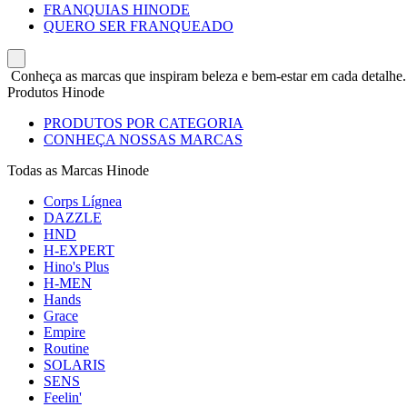
FRANQUIAS HINODE
QUERO SER FRANQUEADO
Conheça as marcas que inspiram beleza e bem-estar em cada detalhe.
Produtos Hinode
PRODUTOS POR CATEGORIA
CONHEÇA NOSSAS MARCAS
Todas as Marcas Hinode
Corps Lígnea
DAZZLE
HND
H-EXPERT
Hino's Plus
H-MEN
Hands
Grace
Empire
Routine
SOLARIS
SENS
Feelin'