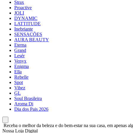
Strax
Proactive
JOLI
DYNAMIC
LATTITUDE
Inebriante
SENSAÇÕES
AURA BEAUTY
Eterna
Grand
Lesér
Venyx
Enigma
Ella
Rebelle
Spot
Vibez
GL
Soul Brasileira
Aroma Di
Dia dos Pais 2026
Receba o melhor da beleza e do bem-estar na sua casa, em apenas alg
Nossa Loja Digital