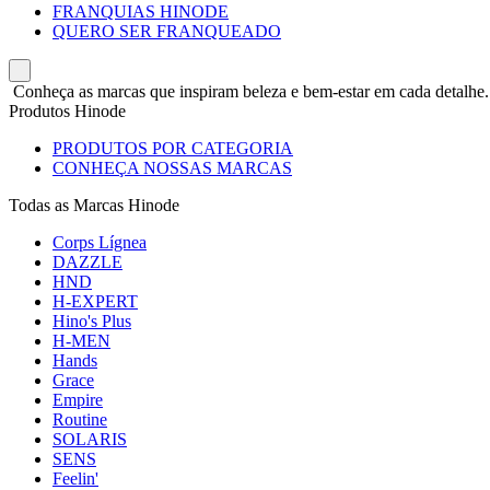
FRANQUIAS HINODE
QUERO SER FRANQUEADO
Conheça as marcas que inspiram beleza e bem-estar em cada detalhe.
Produtos Hinode
PRODUTOS POR CATEGORIA
CONHEÇA NOSSAS MARCAS
Todas as Marcas Hinode
Corps Lígnea
DAZZLE
HND
H-EXPERT
Hino's Plus
H-MEN
Hands
Grace
Empire
Routine
SOLARIS
SENS
Feelin'