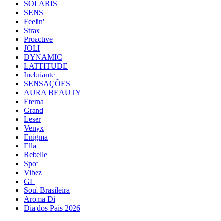
SOLARIS
SENS
Feelin'
Strax
Proactive
JOLI
DYNAMIC
LATTITUDE
Inebriante
SENSAÇÕES
AURA BEAUTY
Eterna
Grand
Lesér
Venyx
Enigma
Ella
Rebelle
Spot
Vibez
GL
Soul Brasileira
Aroma Di
Dia dos Pais 2026