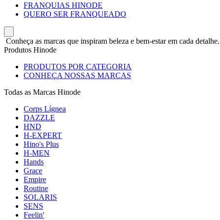
FRANQUIAS HINODE
QUERO SER FRANQUEADO
Conheça as marcas que inspiram beleza e bem-estar em cada detalhe.
Produtos Hinode
PRODUTOS POR CATEGORIA
CONHEÇA NOSSAS MARCAS
Todas as Marcas Hinode
Corps Lígnea
DAZZLE
HND
H-EXPERT
Hino's Plus
H-MEN
Hands
Grace
Empire
Routine
SOLARIS
SENS
Feelin'