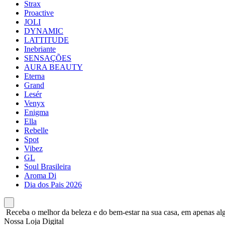
Strax
Proactive
JOLI
DYNAMIC
LATTITUDE
Inebriante
SENSAÇÕES
AURA BEAUTY
Eterna
Grand
Lesér
Venyx
Enigma
Ella
Rebelle
Spot
Vibez
GL
Soul Brasileira
Aroma Di
Dia dos Pais 2026
Receba o melhor da beleza e do bem-estar na sua casa, em apenas alg
Nossa Loja Digital