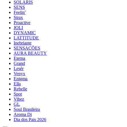
SOLARIS
SENS
Feelin'
Strax
Proactive
JOLI
DYNAMIC
LATTITUDE
Inebriante
SENSAÇÕES
AURA BEAUTY
Eterna
Grand
Lesér
Venyx
Enigma
Ella
Rebelle
Spot
Vibez
GL
Soul Brasileira
Aroma Di
Dia dos Pais 2026