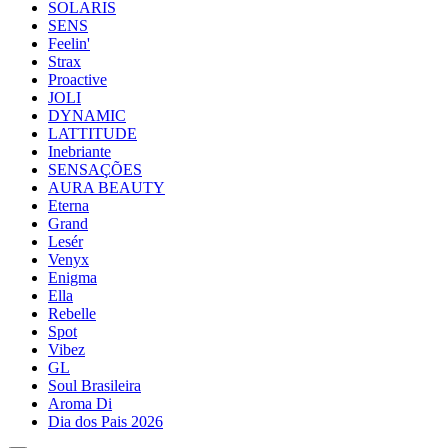
SOLARIS
SENS
Feelin'
Strax
Proactive
JOLI
DYNAMIC
LATTITUDE
Inebriante
SENSAÇÕES
AURA BEAUTY
Eterna
Grand
Lesér
Venyx
Enigma
Ella
Rebelle
Spot
Vibez
GL
Soul Brasileira
Aroma Di
Dia dos Pais 2026