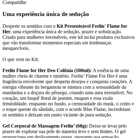
Compartilhe
Uma experiência única de sedução
Desperte os sentidos com o
Kit Presenteável Feelin' Flame for
Her
, uma experiência única de sedução, prazer e sofisticação.
Criado para mulheres irresistíveis, este kit inclui produtos exclusivos
que vão transformar momentos especiais em lembranças
inesquecíveis.
O que vem no Kit:
Feelin Flame for Her Deo Colônia (100ml):
A essência de uma
mulher cheia de charme e mistério. Feelin’ Flame For Her é uma
fragrância envolvente que desperta desejos e conquista corações. A
energia vibrante da bergamota se mistura com a sensualidade da
mandarina e a doçura do pêssego, criando uma aura irresistível. No
coração, um buquê floral de jasmim, muguet e rosa exala
feminilidade, enquanto no fundo, a cremosidade do musk, o cedro e
o toque quente do sândalo, com o acorde Blue Flame, incendeiam
os sentidos e deixam um rastro viciante de pura sedução.
Gel Corporal de Massagem Feelin’ (60g):
Deixe-se levar pelo
prazer de explorar sua pele de maneira leve e sem limites. O gel
proporciona um deslizamento suave, enquanto sua sensação