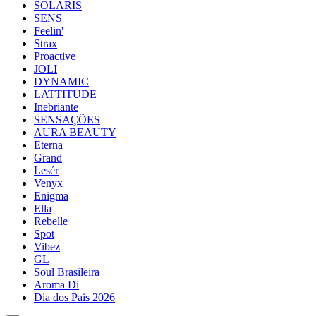
SOLARIS
SENS
Feelin'
Strax
Proactive
JOLI
DYNAMIC
LATTITUDE
Inebriante
SENSAÇÕES
AURA BEAUTY
Eterna
Grand
Lesér
Venyx
Enigma
Ella
Rebelle
Spot
Vibez
GL
Soul Brasileira
Aroma Di
Dia dos Pais 2026