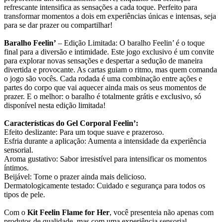
refrescante intensifica as sensações a cada toque. Perfeito para
transformar momentos a dois em experiências únicas e intensas, seja
para se dar prazer ou compartilhar!
Baralho Feelin’
– Edição Limitada: O baralho Feelin’ é o toque
final para a diversão e intimidade. Este jogo exclusivo é um convite
para explorar novas sensações e despertar a sedução de maneira
divertida e provocante. As cartas guiam o ritmo, mas quem comanda
o jogo são vocês. Cada rodada é uma combinação entre ações e
partes do corpo que vai aquecer ainda mais os seus momentos de
prazer. E o melhor: o baralho é totalmente grátis e exclusivo, só
disponível nesta edição limitada!
Características do Gel Corporal Feelin’:
Efeito deslizante: Para um toque suave e prazeroso.
Esfria durante a aplicação: Aumenta a intensidade da experiência
sensorial.
Aroma gustativo: Sabor irresistível para intensificar os momentos
íntimos.
Beijável: Torne o prazer ainda mais delicioso.
Dermatologicamente testado: Cuidado e segurança para todos os
tipos de pele.
Com o
Kit Feelin Flame for Her
, você presenteia não apenas com
produtos de qualidade, mas com uma experiência sensorial