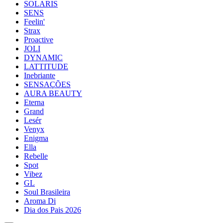
SOLARIS
SENS
Feelin'
Strax
Proactive
JOLI
DYNAMIC
LATTITUDE
Inebriante
SENSAÇÕES
AURA BEAUTY
Eterna
Grand
Lesér
Venyx
Enigma
Ella
Rebelle
Spot
Vibez
GL
Soul Brasileira
Aroma Di
Dia dos Pais 2026