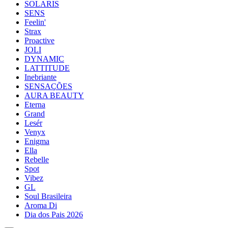
SOLARIS
SENS
Feelin'
Strax
Proactive
JOLI
DYNAMIC
LATTITUDE
Inebriante
SENSAÇÕES
AURA BEAUTY
Eterna
Grand
Lesér
Venyx
Enigma
Ella
Rebelle
Spot
Vibez
GL
Soul Brasileira
Aroma Di
Dia dos Pais 2026