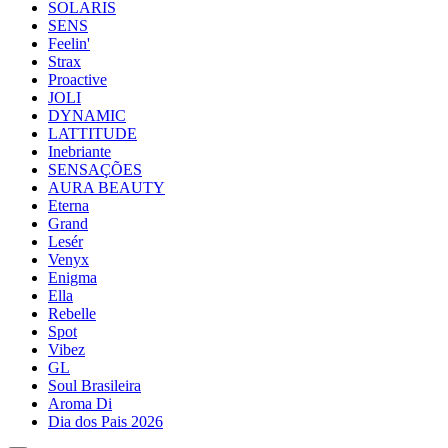
SOLARIS
SENS
Feelin'
Strax
Proactive
JOLI
DYNAMIC
LATTITUDE
Inebriante
SENSAÇÕES
AURA BEAUTY
Eterna
Grand
Lesér
Venyx
Enigma
Ella
Rebelle
Spot
Vibez
GL
Soul Brasileira
Aroma Di
Dia dos Pais 2026