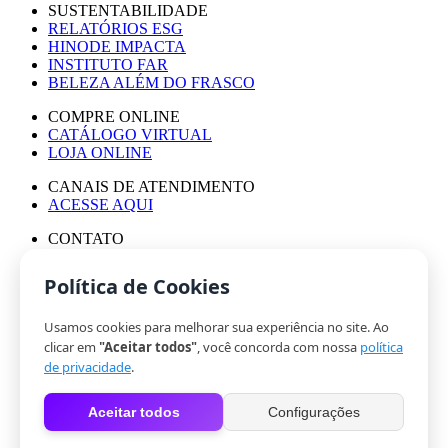
SUSTENTABILIDADE
RELATÓRIOS ESG
HINODE IMPACTA
INSTITUTO FAR
BELEZA ALÉM DO FRASCO
COMPRE ONLINE
CATÁLOGO VIRTUAL
LOJA ONLINE
CANAIS DE ATENDIMENTO
ACESSE AQUI
CONTATO
ASSESSORIA DE IMPRENSA
TRABALHE CONOSCO
Política de Cookies
Usamos cookies para melhorar sua experiência no site. Ao
© HINODE GROUP 2024
clicar em
"Aceitar todos"
, você concorda com nossa
política
|
de privacidade
.
CÓDIGO DE ÉTICA
|
Aceitar todos
Configurações
POLÍTICA DE PRIVACIDADE
|