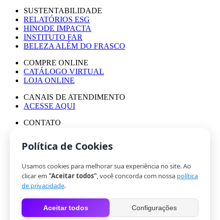
SUSTENTABILIDADE
RELATÓRIOS ESG
HINODE IMPACTA
INSTITUTO FAR
BELEZA ALÉM DO FRASCO
COMPRE ONLINE
CATÁLOGO VIRTUAL
LOJA ONLINE
CANAIS DE ATENDIMENTO
ACESSE AQUI
CONTATO
ASSESSORIA DE IMPRENSA
TRABALHE CONOSCO
Política de Cookies
Usamos cookies para melhorar sua experiência no site. Ao
© HINODE GROUP 2024
clicar em
"Aceitar todos"
, você concorda com nossa
política
|
de privacidade
.
CÓDIGO DE ÉTICA
|
Aceitar todos
Configurações
POLÍTICA DE PRIVACIDADE
|