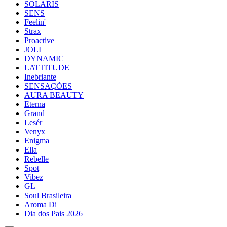
SOLARIS
SENS
Feelin'
Strax
Proactive
JOLI
DYNAMIC
LATTITUDE
Inebriante
SENSAÇÕES
AURA BEAUTY
Eterna
Grand
Lesér
Venyx
Enigma
Ella
Rebelle
Spot
Vibez
GL
Soul Brasileira
Aroma Di
Dia dos Pais 2026