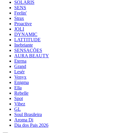
SOLARIS
SENS
Feelin'
Strax
Proactive
JOLI
DYNAMIC
LATTITUDE
Inebriante
SENSAÇÕES
AURA BEAUTY
Eterna
Grand
Lesér
Venyx
Enigma
Ella
Rebelle
Spot
Vibez
GL
Soul Brasileira
Aroma Di
Dia dos Pais 2026