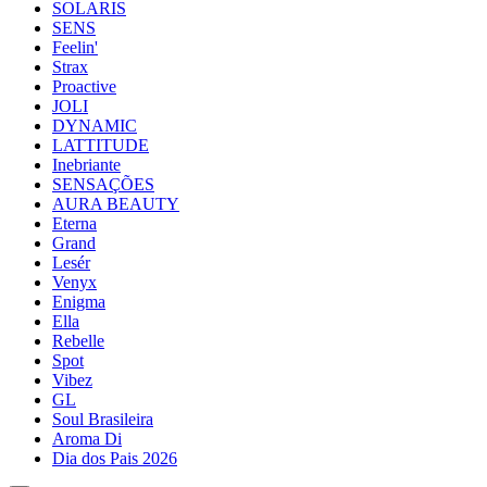
SOLARIS
SENS
Feelin'
Strax
Proactive
JOLI
DYNAMIC
LATTITUDE
Inebriante
SENSAÇÕES
AURA BEAUTY
Eterna
Grand
Lesér
Venyx
Enigma
Ella
Rebelle
Spot
Vibez
GL
Soul Brasileira
Aroma Di
Dia dos Pais 2026