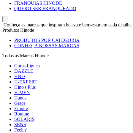
FRANQUIAS HINODE
QUERO SER FRANQUEADO
Conheça as marcas que inspiram beleza e bem-estar em cada detalhe.
Produtos Hinode
PRODUTOS POR CATEGORIA
CONHEÇA NOSSAS MARCAS
Todas as Marcas Hinode
Corps Lígnea
DAZZLE
HND
H-EXPERT
Hino's Plus
H-MEN
Hands
Grace
Empire
Routine
SOLARIS
SENS
Feelin'