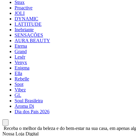
Strax
Proactive
JOLI
DYNAMIC
LATTITUDE
Inebriante
SENSAÇÕES
AURA BEAUTY
Eterna
Grand
Lesér
Venyx
Enigma
Ella
Rebelle
Spot
Vibez
GL
Soul Brasileira
Aroma Di
Dia dos Pais 2026
Receba o melhor da beleza e do bem-estar na sua casa, em apenas alg
Nossa Loja Digital