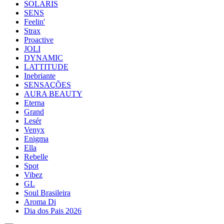
SOLARIS
SENS
Feelin'
Strax
Proactive
JOLI
DYNAMIC
LATTITUDE
Inebriante
SENSAÇÕES
AURA BEAUTY
Eterna
Grand
Lesér
Venyx
Enigma
Ella
Rebelle
Spot
Vibez
GL
Soul Brasileira
Aroma Di
Dia dos Pais 2026