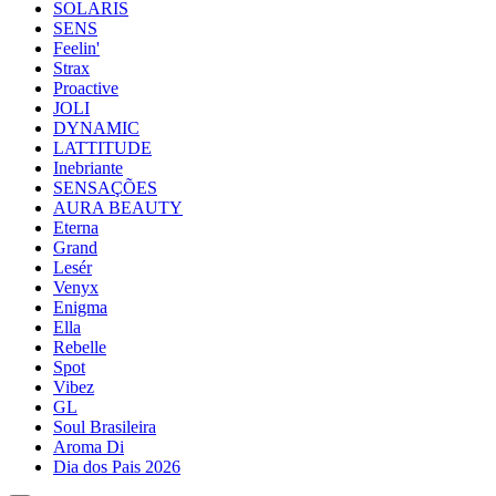
SOLARIS
SENS
Feelin'
Strax
Proactive
JOLI
DYNAMIC
LATTITUDE
Inebriante
SENSAÇÕES
AURA BEAUTY
Eterna
Grand
Lesér
Venyx
Enigma
Ella
Rebelle
Spot
Vibez
GL
Soul Brasileira
Aroma Di
Dia dos Pais 2026