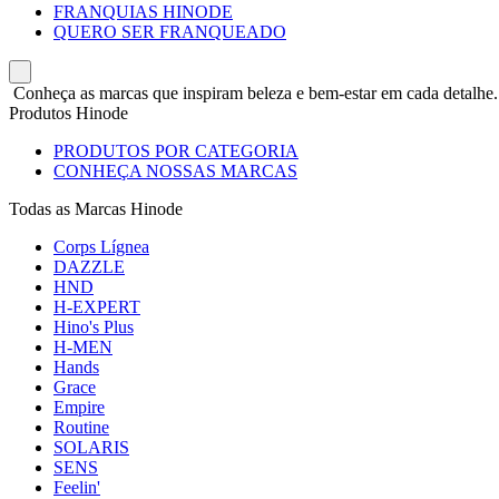
FRANQUIAS HINODE
QUERO SER FRANQUEADO
Conheça as marcas que inspiram beleza e bem-estar em cada detalhe.
Produtos Hinode
PRODUTOS POR CATEGORIA
CONHEÇA NOSSAS MARCAS
Todas as Marcas Hinode
Corps Lígnea
DAZZLE
HND
H-EXPERT
Hino's Plus
H-MEN
Hands
Grace
Empire
Routine
SOLARIS
SENS
Feelin'