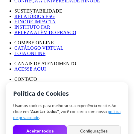
CONHEÇA A UNIVERSIDADE HINODE
SUSTENTABILIDADE
RELATÓRIOS ESG
HINODE IMPACTA
INSTITUTO FAR
BELEZA ALÉM DO FRASCO
COMPRE ONLINE
CATÁLOGO VIRTUAL
LOJA ONLINE
CANAIS DE ATENDIMENTO
ACESSE AQUI
CONTATO
ASSESSORIA DE IMPRENSA
TRABALHE CONOSCO
Política de Cookies
Usamos cookies para melhorar sua experiência no site. Ao
© HINODE GROUP 2024
clicar em
"Aceitar todos"
, você concorda com nossa
política
|
de privacidade
.
CÓDIGO DE ÉTICA
|
Aceitar todos
Configurações
POLÍTICA DE PRIVACIDADE