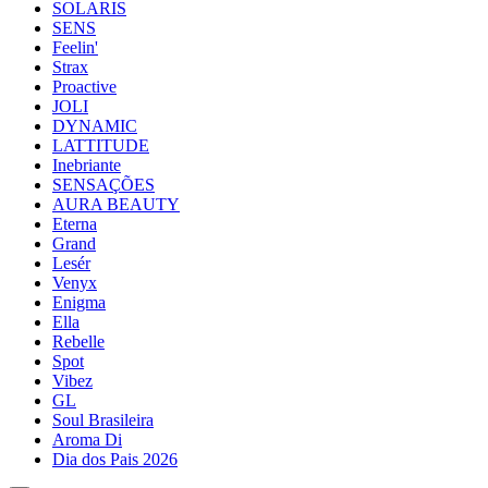
SOLARIS
SENS
Feelin'
Strax
Proactive
JOLI
DYNAMIC
LATTITUDE
Inebriante
SENSAÇÕES
AURA BEAUTY
Eterna
Grand
Lesér
Venyx
Enigma
Ella
Rebelle
Spot
Vibez
GL
Soul Brasileira
Aroma Di
Dia dos Pais 2026