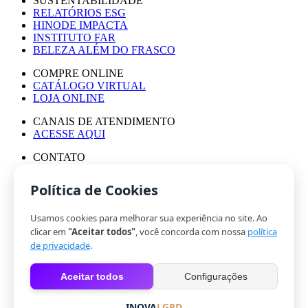
SUSTENTABILIDADE
RELATÓRIOS ESG
HINODE IMPACTA
INSTITUTO FAR
BELEZA ALÉM DO FRASCO
COMPRE ONLINE
CATÁLOGO VIRTUAL
LOJA ONLINE
CANAIS DE ATENDIMENTO
ACESSE AQUI
CONTATO
ASSESSORIA DE IMPRENSA
TRABALHE CONOSCO
Política de Cookies
Usamos cookies para melhorar sua experiência no site. Ao
© HINODE GROUP 2024
clicar em
"Aceitar todos"
, você concorda com nossa
política
|
de privacidade
.
CÓDIGO DE ÉTICA
|
Aceitar todos
Configurações
POLÍTICA DE PRIVACIDADE
|
COOKIES
INOVA
LGPD