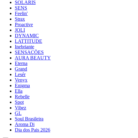
SOLARIS
SENS
Feelin'
Strax
Proactive
JOLI
DYNAMIC
LATTITUDE
Inebriante
SENSAÇÕES
AURA BEAUTY
Eterna
Grand
Lesér
Venyx
Enigma
Ella
Rebelle
Spot
Vibez
GL
Soul Brasileira
Aroma Di
Dia dos Pais 2026