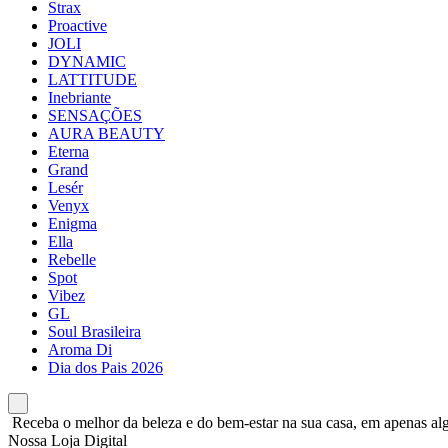
Strax
Proactive
JOLI
DYNAMIC
LATTITUDE
Inebriante
SENSAÇÕES
AURA BEAUTY
Eterna
Grand
Lesér
Venyx
Enigma
Ella
Rebelle
Spot
Vibez
GL
Soul Brasileira
Aroma Di
Dia dos Pais 2026
Receba o melhor da beleza e do bem-estar na sua casa, em apenas alg
Nossa Loja Digital