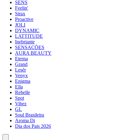
SENS
Feelin'
Strax
Proactive
JOLI
DYNAMIC
LATTITUDE
Inebriante
SENSAÇÕES
AURA BEAUTY
Eterna
Grand
Lesér
Venyx
Enigma
Ella
Rebelle
Spot
Vibez
GL
Soul Brasileira
Aroma Di
Dia dos Pais 2026