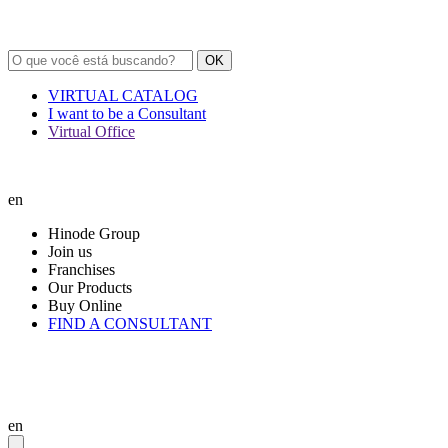
OK
VIRTUAL CATALOG
I want to be a Consultant
Virtual Office
en
Hinode Group
Join us
Franchises
Our Products
Buy Online
FIND A CONSULTANT
en