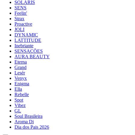
SOLARIS
SENS
Feelin'
Strax
Proactive
JOLI
DYNAMIC
LATTITUDE
Inebriante
SENSAÇÕES
AURA BEAUTY
Eterna
Grand
Lesér
Venyx
Enigma
Ella
Rebelle
Spot
Vibez
GL
Soul Brasileira
Aroma Di
Dia dos Pais 2026