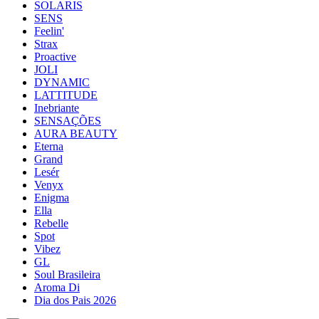
SOLARIS
SENS
Feelin'
Strax
Proactive
JOLI
DYNAMIC
LATTITUDE
Inebriante
SENSAÇÕES
AURA BEAUTY
Eterna
Grand
Lesér
Venyx
Enigma
Ella
Rebelle
Spot
Vibez
GL
Soul Brasileira
Aroma Di
Dia dos Pais 2026