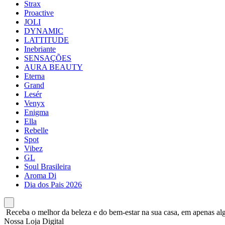
Strax
Proactive
JOLI
DYNAMIC
LATTITUDE
Inebriante
SENSAÇÕES
AURA BEAUTY
Eterna
Grand
Lesér
Venyx
Enigma
Ella
Rebelle
Spot
Vibez
GL
Soul Brasileira
Aroma Di
Dia dos Pais 2026
Receba o melhor da beleza e do bem-estar na sua casa, em apenas alg
Nossa Loja Digital