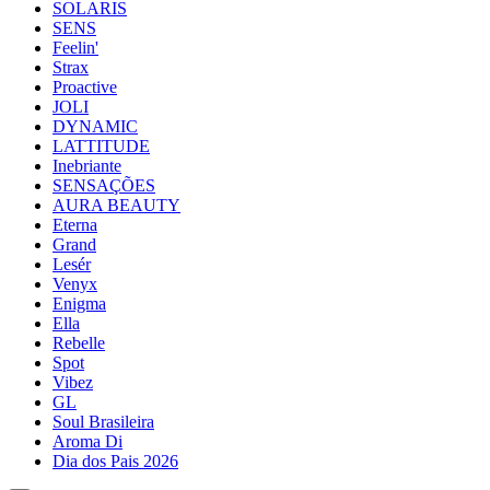
SOLARIS
SENS
Feelin'
Strax
Proactive
JOLI
DYNAMIC
LATTITUDE
Inebriante
SENSAÇÕES
AURA BEAUTY
Eterna
Grand
Lesér
Venyx
Enigma
Ella
Rebelle
Spot
Vibez
GL
Soul Brasileira
Aroma Di
Dia dos Pais 2026