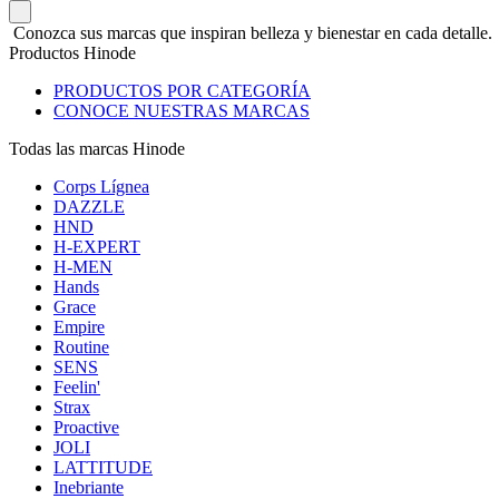
Conozca sus marcas que inspiran belleza y bienestar en cada detalle.
Productos Hinode
PRODUCTOS POR CATEGORÍA
CONOCE NUESTRAS MARCAS
Todas las marcas Hinode
Corps Lígnea
DAZZLE
HND
H-EXPERT
H-MEN
Hands
Grace
Empire
Routine
SENS
Feelin'
Strax
Proactive
JOLI
LATTITUDE
Inebriante