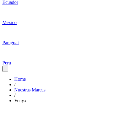
Ecuador
Mexico
Paraguai
Peru
Home
/
Nuestras Marcas
/
Venyx