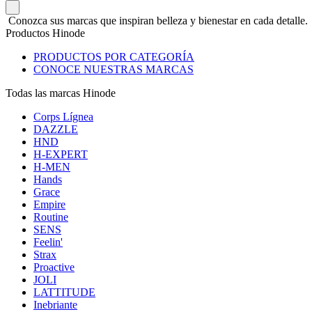
Conozca sus marcas que inspiran belleza y bienestar en cada detalle.
Productos Hinode
PRODUCTOS POR CATEGORÍA
CONOCE NUESTRAS MARCAS
Todas las marcas Hinode
Corps Lígnea
DAZZLE
HND
H-EXPERT
H-MEN
Hands
Grace
Empire
Routine
SENS
Feelin'
Strax
Proactive
JOLI
LATTITUDE
Inebriante