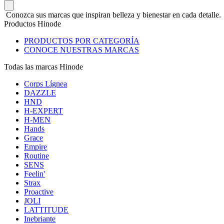
Conozca sus marcas que inspiran belleza y bienestar en cada detalle.
Productos Hinode
PRODUCTOS POR CATEGORÍA
CONOCE NUESTRAS MARCAS
Todas las marcas Hinode
Corps Lígnea
DAZZLE
HND
H-EXPERT
H-MEN
Hands
Grace
Empire
Routine
SENS
Feelin'
Strax
Proactive
JOLI
LATTITUDE
Inebriante