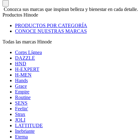
Conozca sus marcas que inspiran belleza y bienestar en cada detalle.
Productos Hinode
PRODUCTOS POR CATEGORÍA
CONOCE NUESTRAS MARCAS
Todas las marcas Hinode
Corps Lígnea
DAZZLE
HND
H-EXPERT
H-MEN
Hands
Grace
Empire
Routine
SENS
Feelin'
Strax
JOLI
LATTITUDE
Inebriante
Eterna