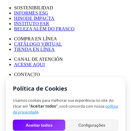
SOSTENIBILIDAD
INFORMES ESG
HINODE IMPACTA
INSTITUTO FAR
BELEZA ALÉM DO FRASCO
COMPRA EN LÍNEA
CATÁLOGO VIRTUAL
TIENDA EN LÍNEA
CANAL DE ATENCIÓN
ACESSE AQUI
CONTACTO
ASESORÍA DE PRENSA
TRABAJA CON NOSOTROS
Política de Cookies
Usamos cookies para melhorar sua experiência no site. Ao
© HINODE GROUP 2024
clicar em
"Aceitar todos"
, você concorda com nossa
política
|
de privacidade
.
CÓDIGO DE ÉTICA
|
Aceitar todos
Configurações
POLÍTICA DE PRIVACIDAD