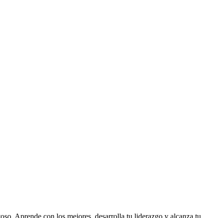
so. Aprende con los mejores, desarrolla tu liderazgo y alcanza tu