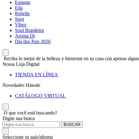
Enigma
Ella
Rebelle
Spot
Vibez
Soul Brasileira
Aroma Di
Dia dos Pais 2026
Reciba lo mejor de la belleza y bienestar en su casa con apenas alguno
Nossa Loja Digital
TIENDA EN LÍNEA
Novedades Hinode
CATÁLOGO VIRTUAL
O que você está buscando?
Digite sua busca
BUSCAR
Seleccione su país/idioma