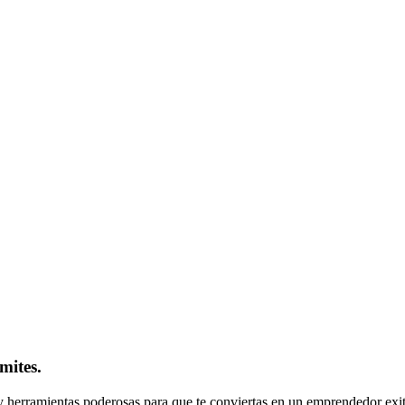
mites.
y herramientas poderosas para que te conviertas en un emprendedor exito