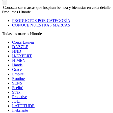
Conozca sus marcas que inspiran belleza y bienestar en cada detalle.
Productos Hinode
PRODUCTOS POR CATEGORÍA
CONOCE NUESTRAS MARCAS
Todas las marcas Hinode
Corps Lígnea
DAZZLE
HND
H-EXPERT
H-MEN
Hands
Grace
Empire
Routine
SENS
Feelin'
Strax
Proactive
JOLI
LATTITUDE
Inebriante